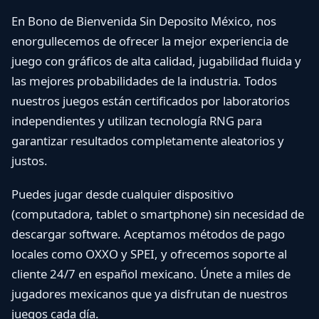
En Bono de Bienvenida Sin Deposito México, nos
enorgullecemos de ofrecer la mejor experiencia de
juego con gráficos de alta calidad, jugabilidad fluida y
las mejores probabilidades de la industria. Todos
nuestros juegos están certificados por laboratorios
independientes y utilizan tecnología RNG para
garantizar resultados completamente aleatorios y
justos.
Puedes jugar desde cualquier dispositivo
(computadora, tablet o smartphone) sin necesidad de
descargar software. Aceptamos métodos de pago
locales como OXXO y SPEI, y ofrecemos soporte al
cliente 24/7 en español mexicano. Únete a miles de
jugadores mexicanos que ya disfrutan de nuestros
juegos cada día.