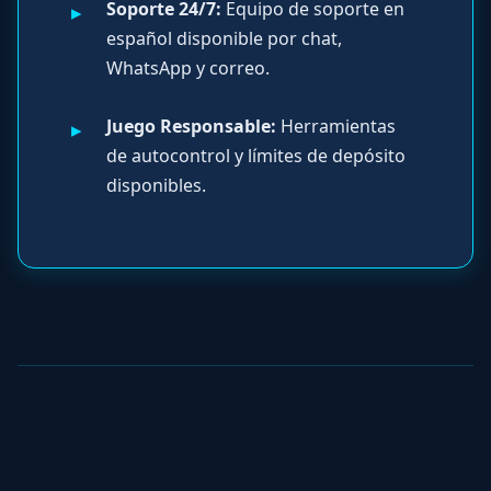
Soporte 24/7:
Equipo de soporte en
español disponible por chat,
WhatsApp y correo.
Juego Responsable:
Herramientas
de autocontrol y límites de depósito
disponibles.