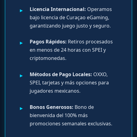
Licencia Internacional:
Operamos
bajo licencia de Curaçao eGaming,
garantizando juego justo y seguro.
Pagos Rápidos:
Retiros procesados
en menos de 24 horas con SPEI y
criptomonedas.
Métodos de Pago Locales:
OXXO,
SPEI, tarjetas y más opciones para
jugadores mexicanos.
Bonos Generosos:
Bono de
bienvenida del 100% más
promociones semanales exclusivas.