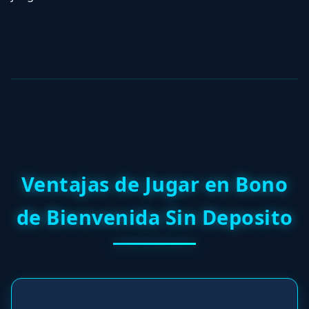
Ventajas de Jugar en Bono
de Bienvenida Sin Deposito