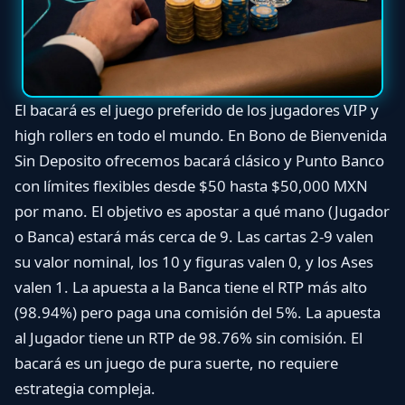
El bacará es el juego preferido de los jugadores VIP y
high rollers en todo el mundo. En Bono de Bienvenida
Sin Deposito ofrecemos bacará clásico y Punto Banco
con límites flexibles desde $50 hasta $50,000 MXN
por mano. El objetivo es apostar a qué mano (Jugador
o Banca) estará más cerca de 9. Las cartas 2-9 valen
su valor nominal, los 10 y figuras valen 0, y los Ases
valen 1. La apuesta a la Banca tiene el RTP más alto
(98.94%) pero paga una comisión del 5%. La apuesta
al Jugador tiene un RTP de 98.76% sin comisión. El
bacará es un juego de pura suerte, no requiere
estrategia compleja.